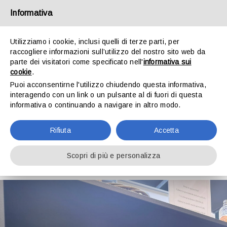
Salta
al
Informativa
ilverde@gltagliabue.it
contenuto
Via Valassina 2 – 22046 Merone (CO)
Utilizziamo i cookie, inclusi quelli di terze parti, per
raccogliere informazioni sull’utilizzo del nostro sito web da
parte dei visitatori come specificato nell'
informativa sui
cookie
.
Puoi acconsentirne l'utilizzo chiudendo questa informativa,
interagendo con un link o un pulsante al di fuori di questa
informativa o continuando a navigare in altro modo.
Rifiuta
Accetta
Toggle
Navigation
Scopri di più e personalizza
HOME
GARDEN
WEDDING