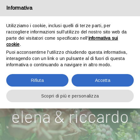
Salta
al
Informativa
ilverde@gltagliabue.it
contenuto
Via Valassina 2 – 22046 Merone (CO)
Utilizziamo i cookie, inclusi quelli di terze parti, per
raccogliere informazioni sull’utilizzo del nostro sito web da
parte dei visitatori come specificato nell'
informativa sui
cookie
.
Puoi acconsentirne l'utilizzo chiudendo questa informativa,
interagendo con un link o un pulsante al di fuori di questa
informativa o continuando a navigare in altro modo.
Rifiuta
Accetta
Toggle
Navigation
Scopri di più e personalizza
HOME
elena & riccardo
GARDEN
WEDDING