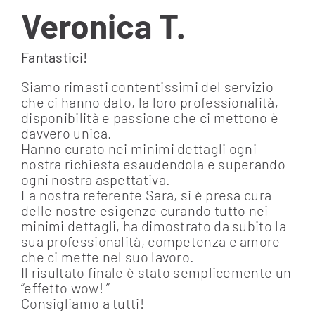
Veronica T.
EVENT DESIGN
Fantastici!
Siamo rimasti contentissimi del servizio
SUCCEDE ORA
che ci hanno dato, la loro professionalità,
disponibilità e passione che ci mettono è
NEWS
davvero unica.
Hanno curato nei minimi dettagli ogni
nostra richiesta esaudendola e superando
CONTATTI E ORARI
ogni nostra aspettativa.
La nostra referente Sara, si è presa cura
delle nostre esigenze curando tutto nei
minimi dettagli, ha dimostrato da subito la
sua professionalità, competenza e amore
che ci mette nel suo lavoro.
Il risultato finale è stato semplicemente un
“effetto wow! ”
Consigliamo a tutti!