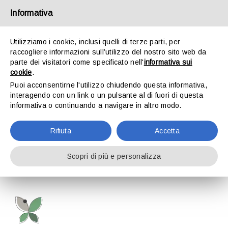
Salta
al
Informativa
ilverde@gltagliabue.it
contenuto
Via Valassina 2 – 22046 Merone (CO)
Utilizziamo i cookie, inclusi quelli di terze parti, per
raccogliere informazioni sull’utilizzo del nostro sito web da
parte dei visitatori come specificato nell'
informativa sui
cookie
.
Puoi acconsentirne l'utilizzo chiudendo questa informativa,
interagendo con un link o un pulsante al di fuori di questa
informativa o continuando a navigare in altro modo.
Rifiuta
Accetta
Toggle
Navigation
Scopri di più e personalizza
HOME
GARDEN
WEDDING